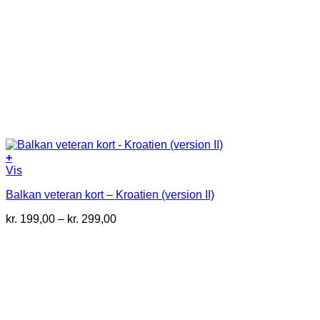
+
Dette
Vis
vare
Balkan veteran kort – Kroatien (version II)
har
flere
Prisinterval:
kr.
199,00
–
kr.
299,00
varianter.
kr. 199,00
Mulighederne
til
kan
kr. 299,00
vælges
på
varesiden