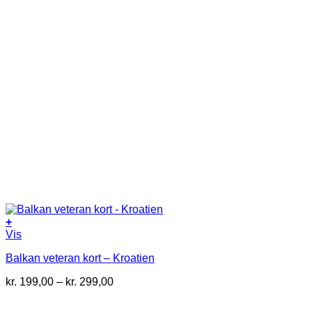
+
Dette
Vis
vare
Balkan veteran kort – Kroatien
har
flere
Prisinterval:
kr.
199,00
–
kr.
299,00
varianter.
kr. 199,00
Mulighederne
til
kan