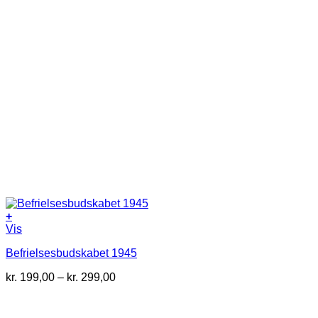
+
Dette
Vis
vare
Befrielsesbudskabet 1945
har
flere
Prisinterval:
kr.
199,00
–
kr.
299,00
varianter.
kr. 199,00
Mulighederne
til
kan
kr. 299,00
vælges