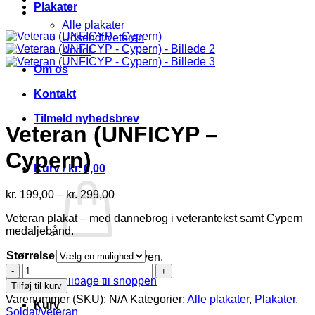
Plakater
Alle plakater
Udsendt/veteran
Andet
Om os
Kontakt
Tilmeld nyhedsbrev
Veteran (UNFICYP –
Cypern)
Kurv /
kr.
0,00
Prisinterval:
kr.
199,00
–
kr.
299,00
kr. 199,00
Veteran plakat – med dannebrog i veterantekst samt Cypern
til
medaljebånd.
kr. 299,00
Størrelse
Ingen varer i kurven.
Veteran
Tilbage til shoppen
(UNFICYP
Tilføj til kurv
-
Varenummer (SKU):
N/A
Kategorier:
Alle plakater
,
Plakater
,
Kurv
Cypern)
Soldat/veteran