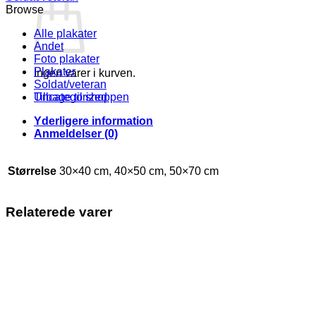
antal
Browse
Alle plakater
Andet
Foto plakater
Plakater
Ingen varer i kurven.
Soldat/veteran
Uncategorized
Tilbage til shoppen
Yderligere information
Anmeldelser (0)
Størrelse
30×40 cm, 40×50 cm, 50×70 cm
Relaterede varer