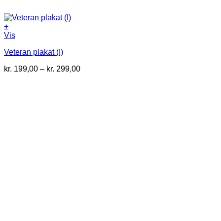
+
Dette
Vis
vare
Veteran plakat (I)
har
flere
Prisinterval:
kr.
199,00
–
kr.
299,00
varianter.
kr. 199,00
Mulighederne
til
kan
kr. 299,00
vælges
på
varesiden