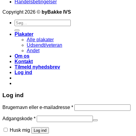
Handelsbetingelser
Copyright 2026 ©
byBakke IVS
Søg
efter:
Plakater
Alle plakater
Udsendt/veteran
Andet
Om os
Kontakt
Tilmeld nyhedsbrev
Log ind
Log ind
Påkrævet
Brugernavn eller e-mailadresse
*
Påkrævet
Adgangskode
*
Husk mig
Log ind