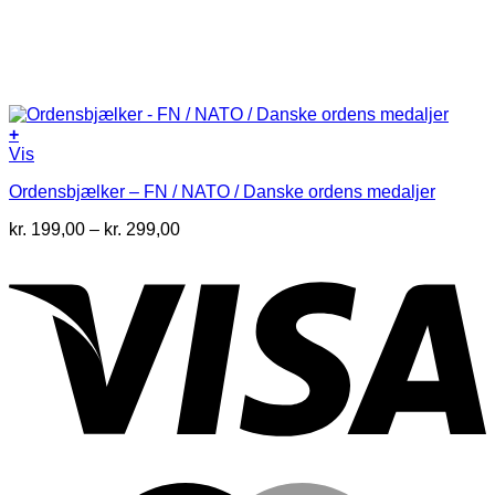
+
Dette
Vis
vare
Ordensbjælker – FN / NATO / Danske ordens medaljer
har
flere
Prisinterval:
kr.
199,00
–
kr.
299,00
varianter.
kr. 199,00
Mulighederne
til
kan
kr. 299,00
vælges
på
varesiden