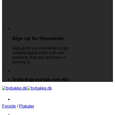
Sign up for Newsletter
Signup for our newsletter to get
notified about sales and new
products. Add any text here or
remove it.
Gratis fragt ved køb over 400,-
Forside
/
Plakater